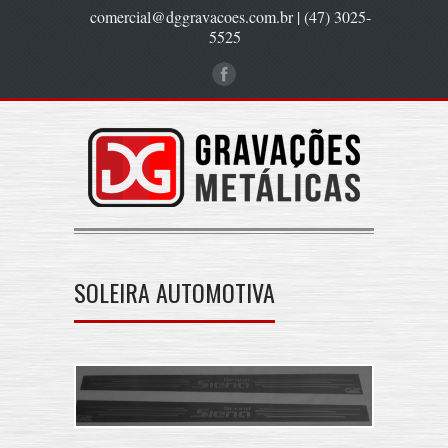
comercial@dggravacoes.com.br | (47) 3025-
5525
SOLEIRA AUTOMOTIVA