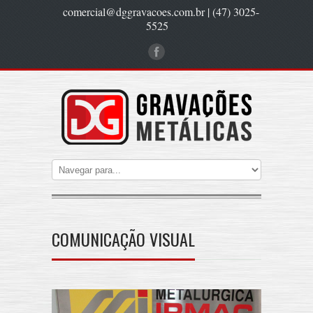
comercial@dggravacoes.com.br | (47) 3025-
5525
COMUNICAÇÃO VISUAL