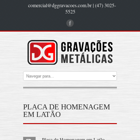
comercial@dggravacoes.com.br | (47) 3025-
5525
PLACA DE HOMENAGEM
EM LATÃO
Placa de Homenagem em Latão